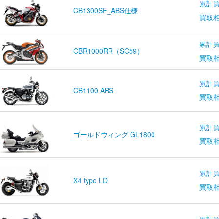
累計買
CB1300SF_ABS仕様
買取
累計買
CBR1000RR（SC59）
買取
累計買
CB1100 ABS
買取
累計買
ゴールドウィング GL1800
買取
累計買
X4 type LD
買取