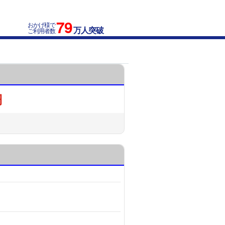
79
おかげ様で
万人突破
ご利用者数
円