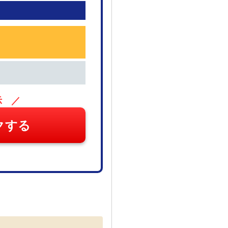
示 ／
クする