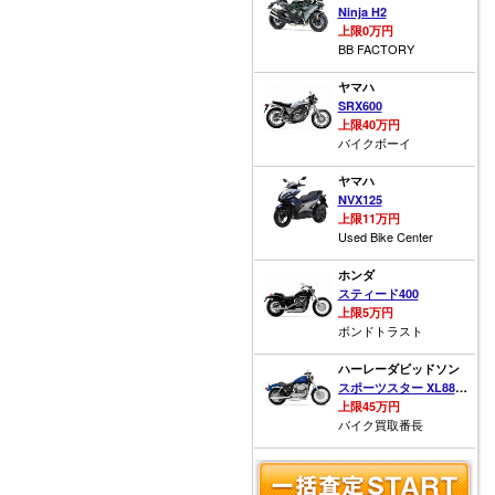
Ninja H2
上限0万円
BB FACTORY
ヤマハ
SRX600
上限40万円
バイクボーイ
ヤマハ
NVX125
上限11万円
Used Bike Center
ホンダ
スティード400
上限5万円
ボンドトラスト
ハーレーダビッドソン
スポーツスター XL883L ロー
上限45万円
バイク買取番長