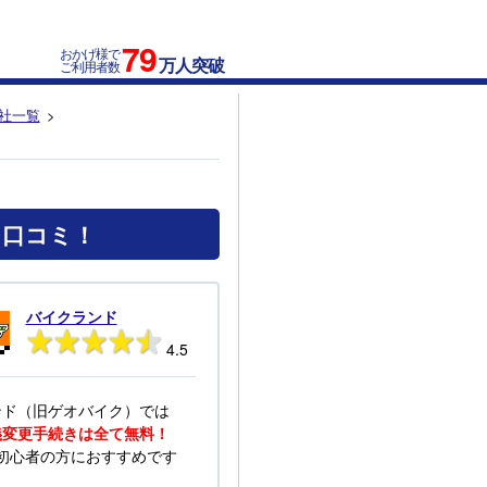
79
おかげ様で
万人突破
ご利用者数
社一覧
と口コミ！
バイクランド
4.5
ンド（旧ゲオバイク）では
義変更手続きは全て無料！
初心者の方におすすめです