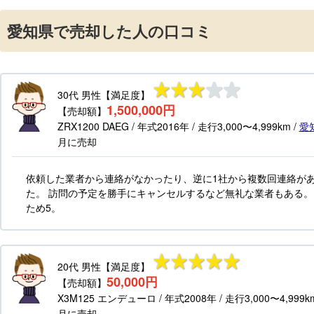
愛知県で売却した人の口コミ
30代
男性
【満足度】
1,500,000円
【売却額】
ZRX1200 DAEG
/ 年式
2016年
/ 走行
3,000〜4,999km
/
愛
月
に売却
依頼した業者から連絡がなかったり、逆に1社から複数回連絡が
た。 訪問の予定を勝手にキャンセルするなど無礼な業者もある。
ため5。
20代
男性
【満足度】
50,000円
【売却額】
X3M125 エンデューロ
/ 年式
2008年
/ 走行
3,000〜4,999k
月
に売却