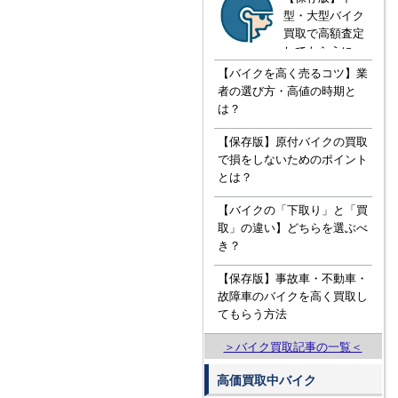
型・大型バイク
買取で高額査定
してもらうに
は！？知ってお
【バイクを高く売るコツ】業
きたい３つの知
者の選び方・高値の時期と
識
は？
【保存版】原付バイクの買取
で損をしないためのポイント
とは？
【バイクの「下取り」と「買
取」の違い】どちらを選ぶべ
き？
【保存版】事故車・不動車・
故障車のバイクを高く買取し
てもらう方法
＞バイク買取記事の一覧＜
高価買取中バイク