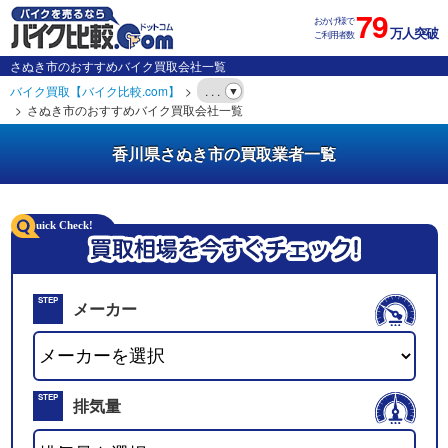
79
おかげ様で
万人突破
ご利用者数
さぬき市のおすすめバイク買取会社一覧
バイク買取【バイク比較.com】
. . .
さぬき市のおすすめバイク買取会社一覧
香川県さぬき市の買取業者一覧
STEP
メーカー
01
STEP
排気量