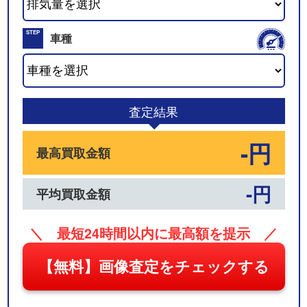
02
STEP
車種
03
査定結果
-円
最高買取金額
-円
平均買取金額
＼ 最短24時間以内に最高額を提示 ／
【無料】画像査定をチェックする