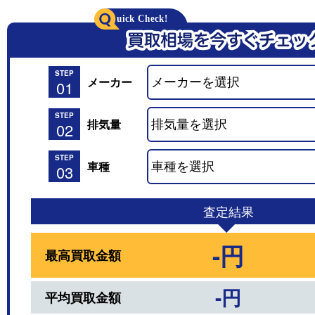
STEP
メーカー
01
STEP
排気量
02
STEP
車種
03
査定結果
-円
最高買取金額
-円
平均買取金額