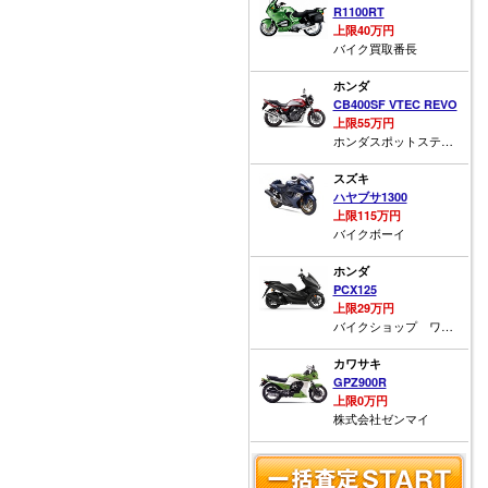
R1100RT
上限40万円
バイク買取番長
ホンダ
CB400SF VTEC REVO
上限55万円
ホンダスポットステージワン
スズキ
ハヤブサ1300
上限115万円
バイクボーイ
ホンダ
PCX125
上限29万円
バイクショップ ワイズジャパン
カワサキ
GPZ900R
上限0万円
株式会社ゼンマイ