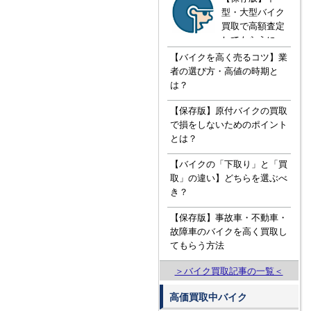
型・大型バイク
買取で高額査定
してもらうに
は！？知ってお
【バイクを高く売るコツ】業
きたい３つの知
者の選び方・高値の時期と
識
は？
【保存版】原付バイクの買取
で損をしないためのポイント
とは？
【バイクの「下取り」と「買
取」の違い】どちらを選ぶべ
き？
【保存版】事故車・不動車・
故障車のバイクを高く買取し
てもらう方法
＞バイク買取記事の一覧＜
高価買取中バイク