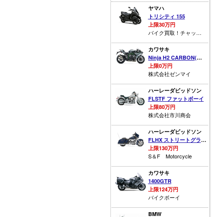
ヤマハ
トリシティ 155
上限30万円
バイク買取！チャッピー！
カワサキ
Ninja H2 CARBON(カーボン)
上限0万円
株式会社ゼンマイ
ハーレーダビッドソン
FLSTF ファットボーイ
上限80万円
株式会社市川商会
ハーレーダビッドソン
FLHX ストリートグライド
上限130万円
S＆F Motorcycle
カワサキ
1400GTR
上限124万円
バイクボーイ
BMW