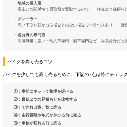
・地域の個人店
店主との関係性で買取額が変動するので、一括査定と金額を
・ディーラー
高い下取り額が出る場合と出ない場合でバラつきあり。一括
・各分野の専門店
高排気量に強い・輸入車専門・廃車専門など、得意分野だと
バイクを高く売るコツ
バイクを少しでも高く売るために、下記の7点は特にチェッ
①：事前にネットで相場を調べる
②：最低２つの見積もりを比較する
③：できれば春、秋に売る
④：走行距離や年式が伸びる前に売る
⑤：車検が切れる前に売る