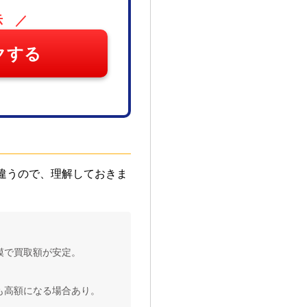
示 ／
クする
違うので、理解しておきま
模で買取額が安定。
も高額になる場合あり。