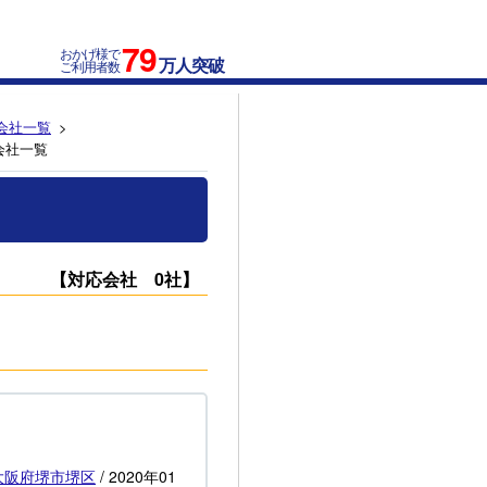
79
おかげ様で
万人突破
ご利用者数
会社一覧
会社一覧
【対応会社 0社】
大阪府
堺市堺区
/
2020年01