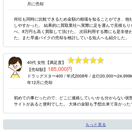
月
に売却
何社も同時に比較できるため金額の相場を知ることができ、他
しやすかった。 結果的に買取業社へ実際に足を運んで見積もり
べ、8万円も高く買取して頂けた。 次回利用する際にも是非使
た。また早速バイクの売却を検討している知人へも紹介した。
40代
女性
【満足度】
185,000円
【売却額】
ドラッグスター400
/ 年式
2008年
/ 走行
20,000〜24,999
年12月
に売却
初めての事だったので、どこに連絡していいかも分からない状
サイトがあると便利でした。 大体の金額も予想出来て良かった
もっと見る