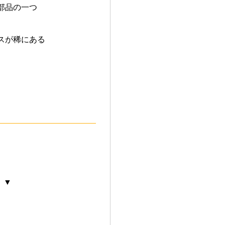
部品の一つ
スが稀にある
 ▼