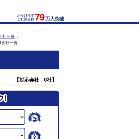
79
おかげ様で
万人突破
ご利用者数
会社一覧
取会社一覧
【対応会社 0社】