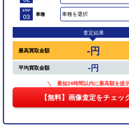
STEP
車種
03
査定結果
-円
最高買取金額
-円
平均買取金額
＼ 最短24時間以内に最高額を提
【無料】画像査定をチェッ