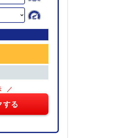
示 ／
クする