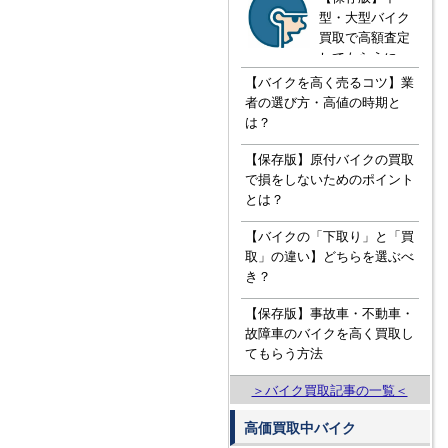
型・大型バイク
買取で高額査定
してもらうに
は！？知ってお
【バイクを高く売るコツ】業
きたい３つの知
者の選び方・高値の時期と
識
は？
【保存版】原付バイクの買取
で損をしないためのポイント
とは？
【バイクの「下取り」と「買
取」の違い】どちらを選ぶべ
き？
【保存版】事故車・不動車・
故障車のバイクを高く買取し
てもらう方法
＞バイク買取記事の一覧＜
高価買取中バイク