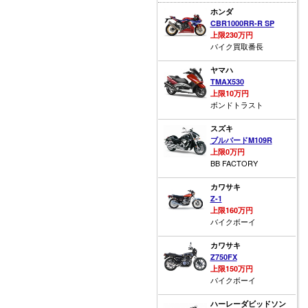
ホンダ
CBR1000RR-R SP
上限230万円
バイク買取番長
ヤマハ
TMAX530
上限10万円
ボンドトラスト
スズキ
ブルバードM109R
上限0万円
BB FACTORY
カワサキ
Z-1
上限160万円
バイクボーイ
カワサキ
Z750FX
上限150万円
バイクボーイ
ハーレーダビッドソン