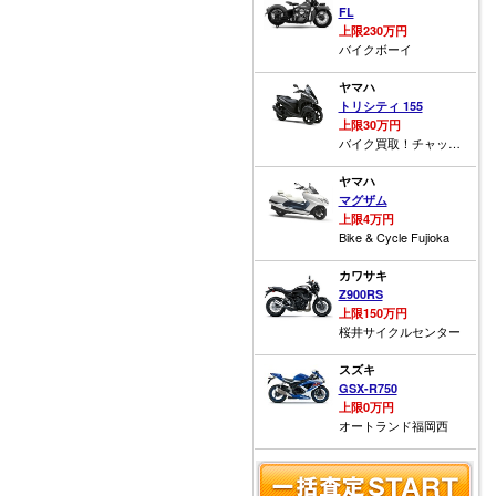
FL
上限230万円
バイクボーイ
ヤマハ
トリシティ 155
上限30万円
バイク買取！チャッピー！
ヤマハ
マグザム
上限4万円
Bike & Cycle Fujioka
カワサキ
Z900RS
上限150万円
桜井サイクルセンター
スズキ
GSX-R750
上限0万円
オートランド福岡西