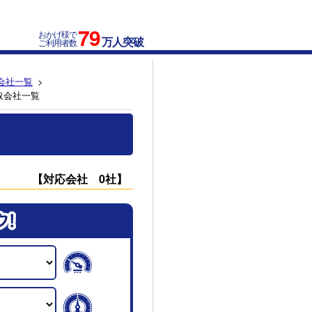
79
おかげ様で
万人突破
ご利用者数
会社一覧
取会社一覧
【対応会社 0社】