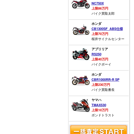
NC750X
上限86万円
バイク買取太郎
ホンダ
CB1300SF_ABS仕様
上限70万円
桜井サイクルセンター
アプリリア
RS250
上限40万円
バイクボーイ
ホンダ
CBR1000RR-R SP
上限230万円
バイク買取番長
ヤマハ
TMAX530
上限10万円
ボンドトラスト