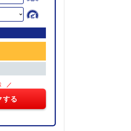
示 ／
クする