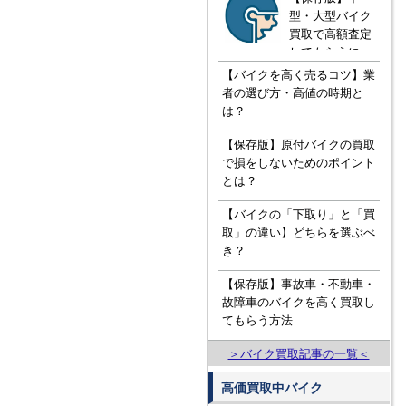
型・大型バイク
買取で高額査定
してもらうに
は！？知ってお
【バイクを高く売るコツ】業
きたい３つの知
者の選び方・高値の時期と
識
は？
【保存版】原付バイクの買取
で損をしないためのポイント
とは？
【バイクの「下取り」と「買
取」の違い】どちらを選ぶべ
き？
【保存版】事故車・不動車・
故障車のバイクを高く買取し
てもらう方法
＞バイク買取記事の一覧＜
高価買取中バイク