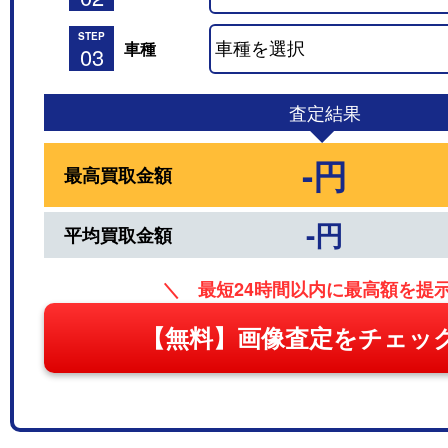
STEP
車種
03
査定結果
-円
最高買取金額
-円
平均買取金額
＼ 最短24時間以内に最高額を提
【無料】画像査定をチェッ