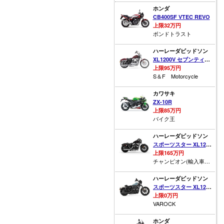
ホンダ
CB400SF VTEC REVO
上限32万円
ボンドトラスト
ハーレーダビッドソン
XL1200V セブンティーツー
上限95万円
S＆F Motorcycle
カワサキ
ZX-10R
上限85万円
バイク王
ハーレーダビッドソン
スポーツスター XL1200X フォーティーエイト
上限165万円
チャンピオン(輸入車専門）
ハーレーダビッドソン
スポーツスター XL1200NS アイアン
上限0万円
VAROCK
ホンダ