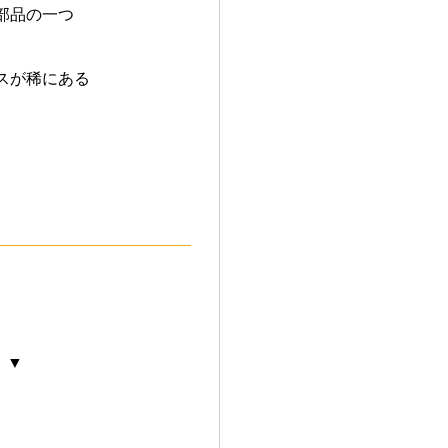
部品の一つ
スが稀にある
 ▼