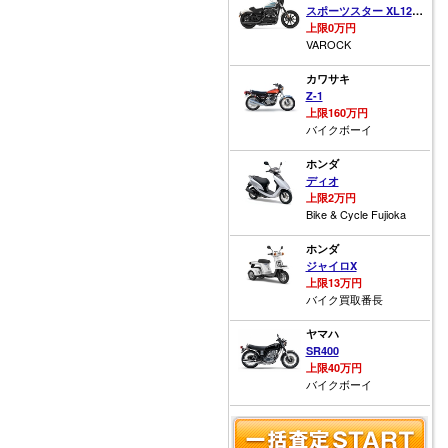
スポーツスター XL1200NS アイアン
上限0万円
VAROCK
カワサキ
Z-1
上限160万円
バイクボーイ
ホンダ
ディオ
上限2万円
Bike & Cycle Fujioka
ホンダ
ジャイロX
上限13万円
バイク買取番長
ヤマハ
SR400
上限40万円
バイクボーイ