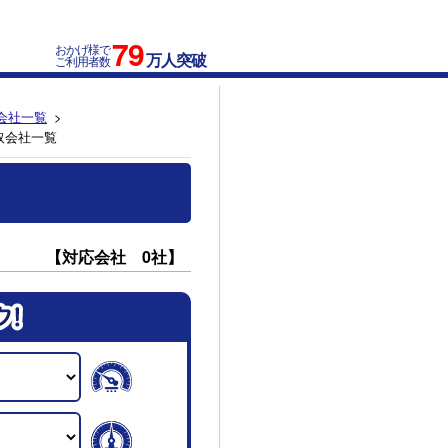
79
おかげ様で
万人突破
ご利用者数
会社一覧
取会社一覧
【対応会社 0社】