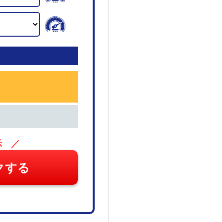
示 ／
クする