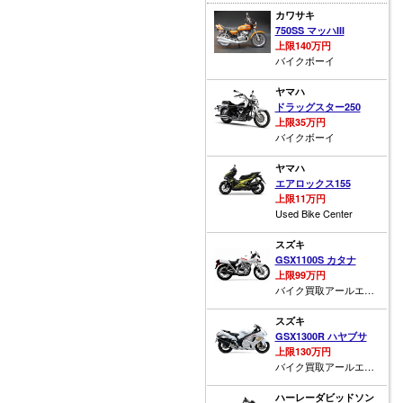
カワサキ
750SS マッハIII
上限140万円
バイクボーイ
ヤマハ
ドラッグスター250
上限35万円
バイクボーイ
ヤマハ
エアロックス155
上限11万円
Used Bike Center
スズキ
GSX1100S カタナ
上限99万円
バイク買取アールエス福山
スズキ
GSX1300R ハヤブサ
上限130万円
バイク買取アールエス福山
ハーレーダビッドソン