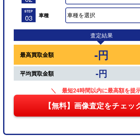
STEP
車種
03
査定結果
-円
最高買取金額
-円
平均買取金額
＼ 最短24時間以内に最高額を提
【無料】画像査定をチェッ