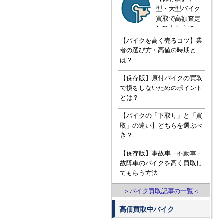
型・大型バイク
買取で高額査定
してもらうに
は！？知ってお
【バイクを高く売るコツ】業
きたい３つの知
者の選び方・高値の時期と
識
は？
【保存版】原付バイクの買取
で損をしないためのポイント
とは？
【バイクの「下取り」と「買
取」の違い】どちらを選ぶべ
き？
【保存版】事故車・不動車・
故障車のバイクを高く買取し
てもらう方法
＞バイク買取記事の一覧＜
高価買取中バイク