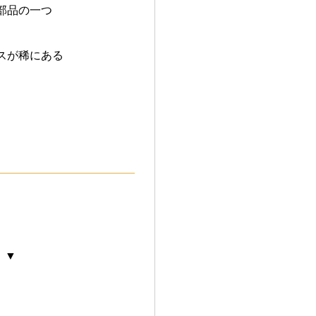
部品の一つ
スが稀にある
 ▼