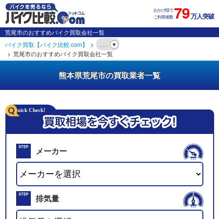
79
おかげ様で
万人突破
ご利用者数
荒尾市のおすすめバイク買取会社一覧
バイク買取【バイク比較.com】
. . .
荒尾市のおすすめバイク買取会社一覧
熊本県荒尾市の買取業者一覧
STEP
メーカー
01
STEP
排気量