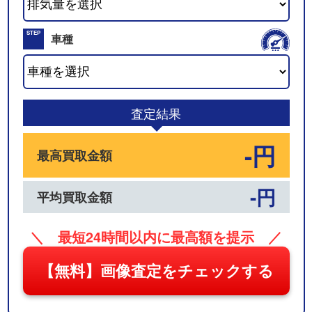
02
STEP
車種
03
査定結果
-円
最高買取金額
-円
平均買取金額
＼ 最短24時間以内に最高額を提示 ／
【無料】画像査定をチェックする