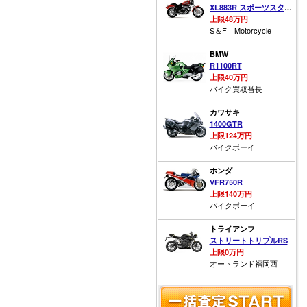
XL883R スポーツスター883R
上限48万円
S＆F Motorcycle
BMW
R1100RT
上限40万円
バイク買取番長
カワサキ
1400GTR
上限124万円
バイクボーイ
ホンダ
VFR750R
上限140万円
バイクボーイ
トライアンフ
ストリートトリプルRS
上限0万円
オートランド福岡西