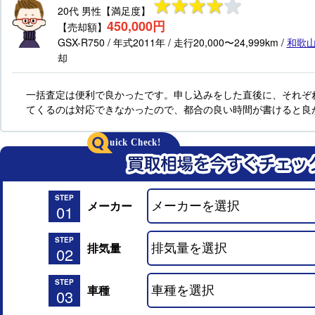
20代
男性
【満足度】
450,000円
【売却額】
GSX-R750
/ 年式
2011年
/ 走行
20,000〜24,999km
/
和歌
却
一括査定は便利で良かったです。申し込みをした直後に、それぞ
てくるのは対応できなかったので、都合の良い時間が書けると良
STEP
メーカー
01
STEP
排気量
02
STEP
車種
03