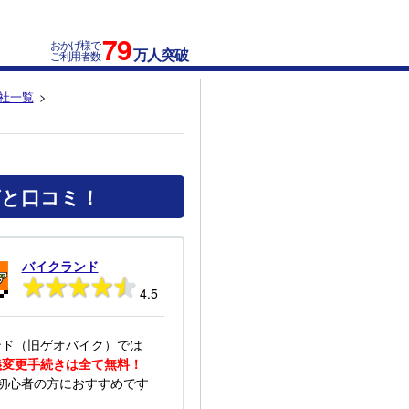
79
おかげ様で
万人突破
ご利用者数
社一覧
グと口コミ！
バイクランド
4.5
ンド（旧ゲオバイク）では
義変更手続きは全て無料！
初心者の方におすすめです