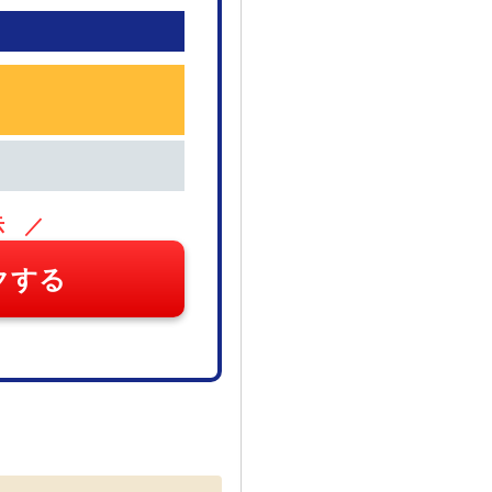
示 ／
クする