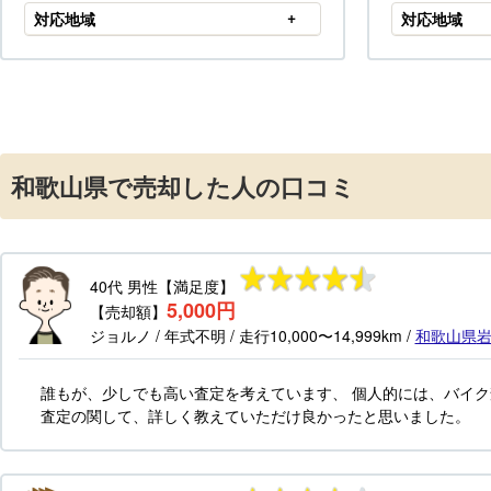
対応地域
対応地域
和歌山県で売却した人の口コミ
40代
男性
【満足度】
5,000円
【売却額】
ジョルノ
/ 年式
不明
/ 走行
10,000〜14,999km
/
和歌山県
誰もが、少しでも高い査定を考えています、 個人的には、バイ
査定の関して、詳しく教えていただけ良かったと思いました。