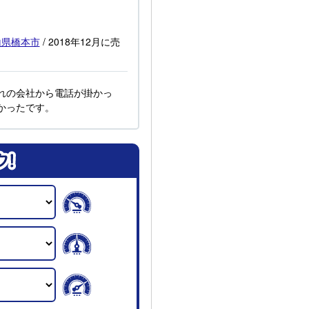
山県
橋本市
/
2018年12月
に売
れの会社から電話が掛かっ
かったです。