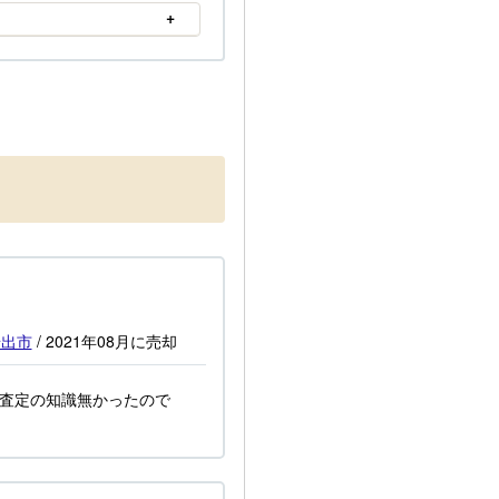
岩出市
/
2021年08月
に売却
ク査定の知識無かったので