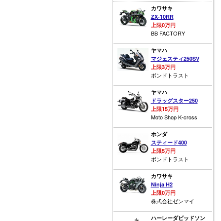
カワサキ
ZX-10RR
上限0万円
BB FACTORY
ヤマハ
マジェスティ250SV
上限3万円
ボンドトラスト
ヤマハ
ドラッグスター250
上限15万円
Moto Shop K-cross
ホンダ
スティード400
上限5万円
ボンドトラスト
カワサキ
Ninja H2
上限0万円
株式会社ゼンマイ
ハーレーダビッドソン