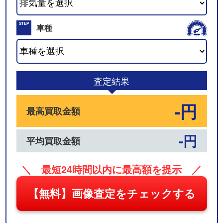
02
STEP
車種
03
査定結果
-円
最高買取金額
-円
平均買取金額
＼ 最短24時間以内に最高額を提示 ／
【無料】画像査定をチェックする