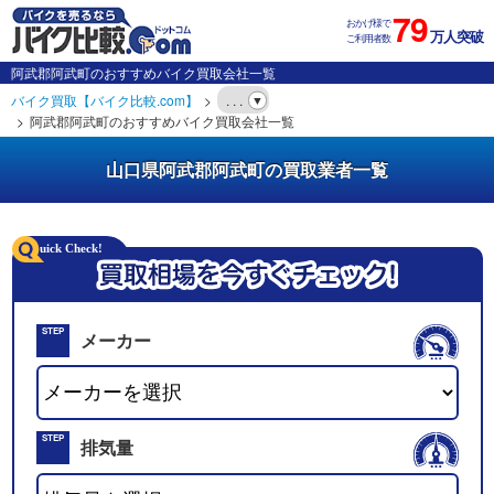
79
おかげ様で
万人突破
ご利用者数
阿武郡阿武町のおすすめバイク買取会社一覧
バイク買取【バイク比較.com】
. . .
阿武郡阿武町のおすすめバイク買取会社一覧
山口県阿武郡阿武町の買取業者一覧
STEP
メーカー
01
STEP
排気量