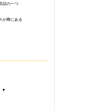
部品の一つ
スが稀にある
 ▼