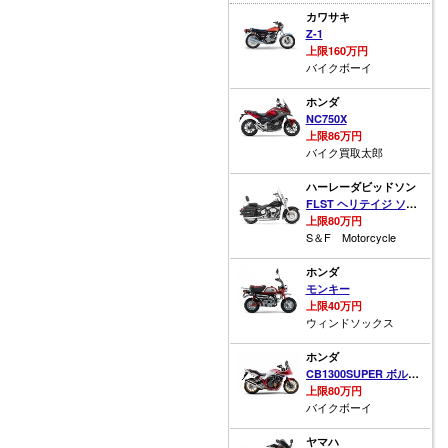
カワサキ
Z-1
上限160万円
バイクボーイ
ホンダ
NC750X
上限86万円
バイク買取太郎
ハーレーダビッドソン
FLST ヘリテイジ ソフテイル
上限80万円
S＆F Motorcycle
ホンダ
モンキー
上限40万円
ウィンドソックス
ホンダ
CB1300SUPER ボルドール ABS
上限80万円
バイクボーイ
ヤマハ