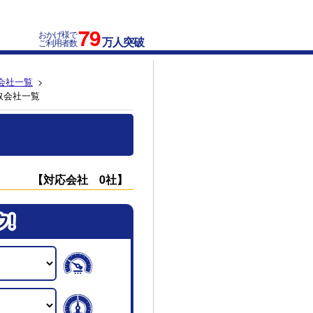
79
おかげ様で
万人突破
ご利用者数
会社一覧
取会社一覧
【対応会社 0社】