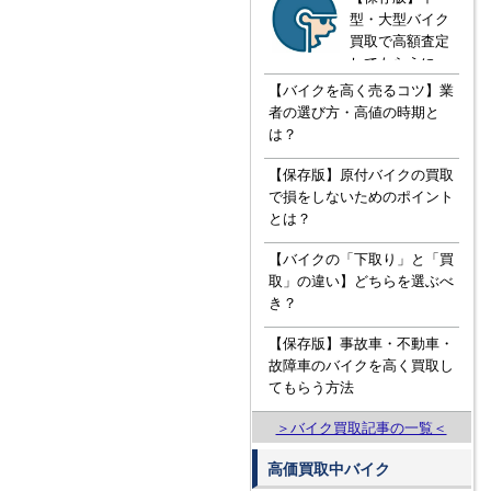
型・大型バイク
買取で高額査定
してもらうに
は！？知ってお
【バイクを高く売るコツ】業
きたい３つの知
者の選び方・高値の時期と
識
は？
【保存版】原付バイクの買取
で損をしないためのポイント
とは？
【バイクの「下取り」と「買
取」の違い】どちらを選ぶべ
き？
【保存版】事故車・不動車・
故障車のバイクを高く買取し
てもらう方法
＞バイク買取記事の一覧＜
高価買取中バイク