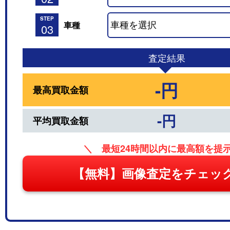
STEP
車種
03
査定結果
-円
最高買取金額
-円
平均買取金額
＼ 最短24時間以内に最高額を提
【無料】画像査定をチェッ