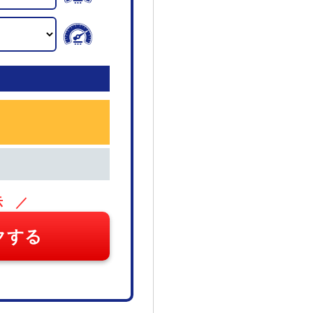
示 ／
クする