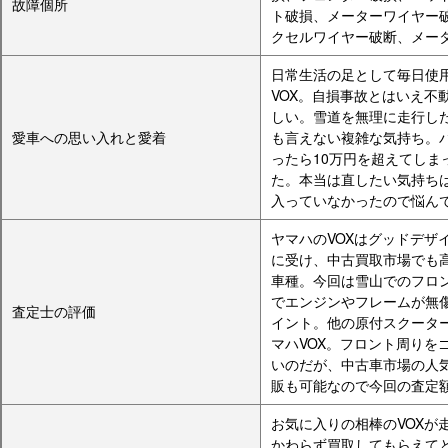
故障個所
ト破損、メーターワイヤー
クセルワイヤー破断、メー
日常生活の足として毎日使
VOX。自損事故とはいえ不
しい。雪道を無理に走行し
愛車への思い入れと愛着
も言えない複雑な気持ち。
ったら10万円を超えてしま
た。本当は直したい気持ち
入っていなかったので悩ん
ヤマハのVOXはグッドデザ
に受け、中古買取市場でも
車種。今回は雪山でのフロ
でエンジンやフレームが無
査定士の評価
イント。他の原付スクータ
マハVOX。フロント周りを
いのだが、中古車市場の人
販も可能なので今回の査定
お気に入りの相棒のVOXが
かわらず買取してもらえて