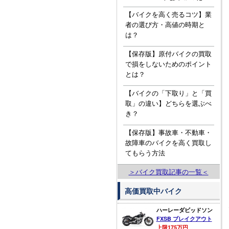
してもらうに
は！？知ってお
【バイクを高く売るコツ】業
きたい３つの知
者の選び方・高値の時期と
識
は？
【保存版】原付バイクの買取
で損をしないためのポイント
とは？
【バイクの「下取り」と「買
取」の違い】どちらを選ぶべ
き？
【保存版】事故車・不動車・
故障車のバイクを高く買取し
てもらう方法
＞バイク買取記事の一覧＜
高価買取中バイク
ハーレーダビッドソン
FXSB ブレイクアウト
上限175万円