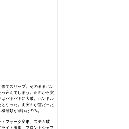
が雪でスリップ。そのままハン
突っ込んでしまう。正面から突
りはバキバキに大破。ハンドル
態となった。衝突面が雪だった
や機器類が割れたのみ。
ントフォーク変形、ステム破
ドライト破損、フロントシャフ