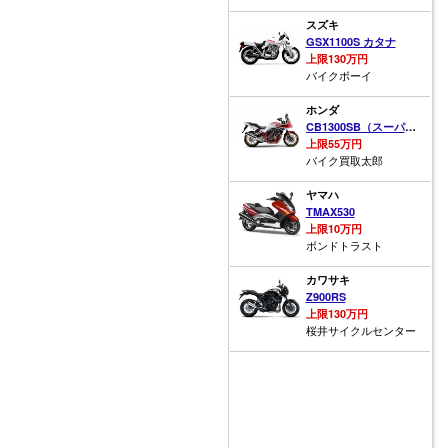
スズキ
GSX1100S カタナ
上限130万円
バイクボーイ
ホンダ
CB1300SB（スーパーボルドール）
上限55万円
バイク買取太郎
ヤマハ
TMAX530
上限10万円
ボンドトラスト
カワサキ
Z900RS
上限130万円
桜井サイクルセンター