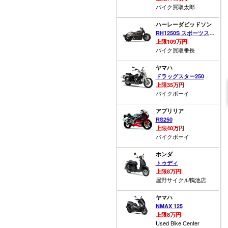
バイク買取太郎
ハーレーダビッドソン
RH1250S スポーツスターS
上限109万円
バイク買取番長
ヤマハ
ドラッグスター250
上限35万円
バイクボーイ
アプリリア
RS250
上限40万円
バイクボーイ
ホンダ
トゥディ
上限8万円
屋野サイクル鴨池店
ヤマハ
NMAX 125
上限8万円
Used Bike Center