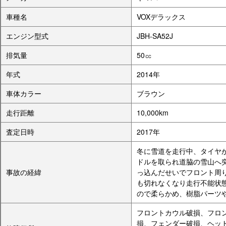
車種名
VOXデラックス
エンジン型式
JBH-SA52J
排気量
50㏄
年式
2014年
車体カラー
ブラウン
走行距離
10,000km
査定日時
2017年
冬に雪道を走行中、タイヤ
ドルを取られ道脇の雪山へ
事故の経緯
っ込んだせいでフロント周
も切れなくなり走行不能状
ので柔らかめ、樹脂パーツ
フロントカウル破損、フロ
損、フェンダー破損、ヘッ