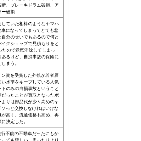
破断、ブレーキドラム破損、ア
ター破損
用していた相棒のようなヤマハ
動車になってしまってとても悲
た自分のせいでもあるので何と
バイクショップで見積もりをと
ったので意気消沈してしまっ
はあるけど、自損事故の保険に
でしまう。
イン賞を受賞した外観が若者層
高い水準をキープしている人気
ントのみの自損事故ということ
傷だったことが買取となったポ
ーよりは部品代が少々高めのヤ
ゴソっと交換しなければいけな
気が高く、流通価格も高め、再
額に決定した。
走行不能の不動車だったにもか
とっても嬉しい。思ったりより