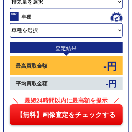
02
STEP
車種
03
査定結果
-円
最高買取金額
-円
平均買取金額
＼ 最短24時間以内に最高額を提示 ／
【無料】画像査定をチェックする