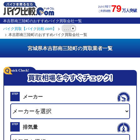
79
おかげ様で
万人突破
ご利用者数
本吉郡南三陸町のおすすめバイク買取会社一覧
バイク買取【バイク比較.com】
. . .
本吉郡南三陸町のおすすめバイク買取会社一覧
宮城県本吉郡南三陸町の買取業者一覧
STEP
メーカー
01
STEP
排気量