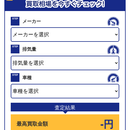
STEP
メーカー
01
STEP
排気量
02
STEP
車種
03
査定結果
-円
最高買取金額