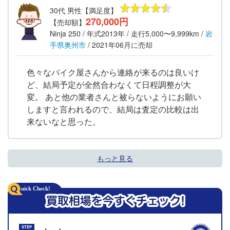
30代
男性
【満足度】
270,000円
【売却額】
Ninja 250
/ 年式
2013年
/ 走行
5,000〜9,999km
/
岩
手県
奥州市
/
2021年06月
に売却
色々なバイク屋さんから連絡が来るのは良いけ
ど、結局予定が全然合わなくて日程調整が大
変。 あと他の業者さんと被らないようにお願い
しますと言われるので、結局は査定の比較は出
来ないなと思った。
もっと見る
STEP