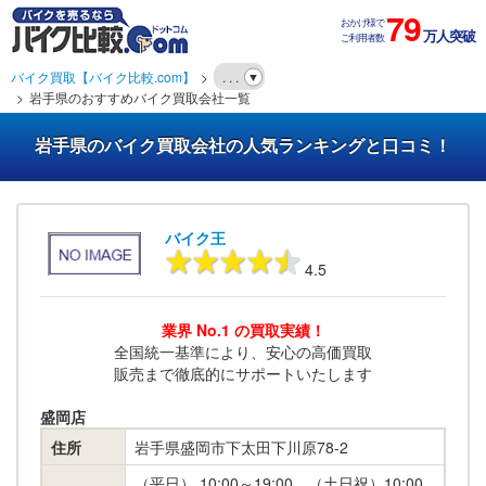
79
おかげ様で
万人突破
ご利用者数
バイク買取【バイク比較.com】
. . .
岩手県のおすすめバイク買取会社一覧
岩手県のバイク買取会社の人気ランキングと口コミ！
バイク王
4.5
業界 No.1 の買取実績！
全国統一基準により、安心の高価買取
販売まで徹底的にサポートいたします
盛岡店
住所
岩手県盛岡市下太田下川原78-2
（平日） 10:00～19:00 （土日祝）10:00