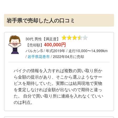
岩手県で売却した人の口コミ
30代
男性
【満足度】
400,000円
【売却額】
バルカンS
/ 年式
2019年
/ 走行
10,000〜14,999km
/
岩手県
花巻市
/
2022年04月
に売却
バイクの情報を入力すれば複数の買い取り所か
ら金額の提示があり、そこから選ぶようなサー
ビスを期待していた。実際には結局現地で実物
を査定しなければ金額が出ないので期待と違っ
た。 自分で買い取り所に連絡を入れなくていい
のは利点。