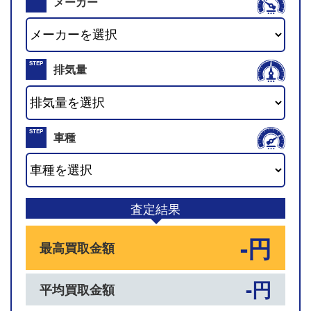
メーカー
01
STEP
排気量
02
STEP
車種
03
査定結果
-円
最高買取金額
-円
平均買取金額