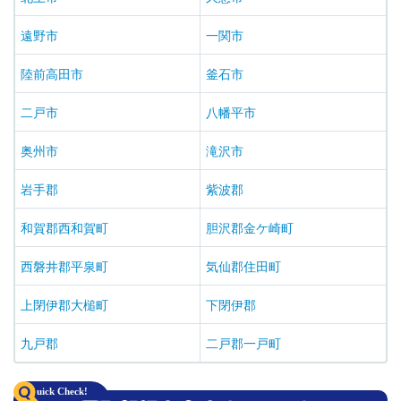
遠野市
一関市
陸前高田市
釜石市
二戸市
八幡平市
奥州市
滝沢市
岩手郡
紫波郡
和賀郡西和賀町
胆沢郡金ケ崎町
西磐井郡平泉町
気仙郡住田町
上閉伊郡大槌町
下閉伊郡
九戸郡
二戸郡一戸町