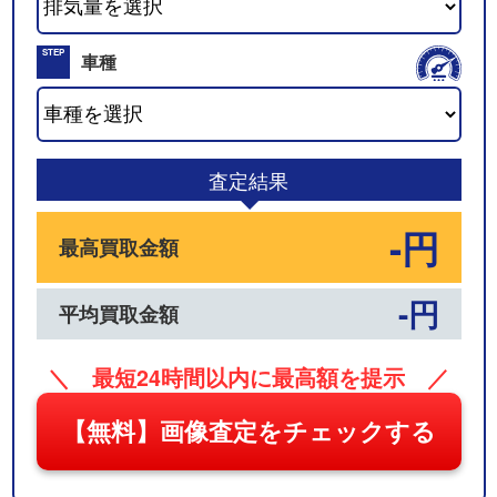
02
STEP
車種
03
査定結果
-円
最高買取金額
-円
平均買取金額
＼ 最短24時間以内に最高額を提示 ／
【無料】画像査定をチェックする