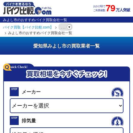
79
おかげ様で
万人突破
ご利用者数
みよし市のおすすめバイク買取会社一覧
バイク買取【バイク比較.com】
. . .
みよし市のおすすめバイク買取会社一覧
愛知県みよし市の買取業者一覧
STEP
メーカー
01
STEP
排気量