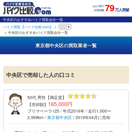
79
おかげ様で
万人突破
ご利用者数
中央区のおすすめバイク買取会社一覧
バイク買取【バイク比較.com】
. . .
中央区のおすすめバイク買取会社一覧
東京都中央区の買取業者一覧
中央区で売却した人の口コミ
50代
男性
【満足度】
165,000円
【売却額】
プリマベーラ125
/ 年式
2016年
/ 走行
1,000〜
2,999km
/
東京都
中央区
/
2019年04月
に売却