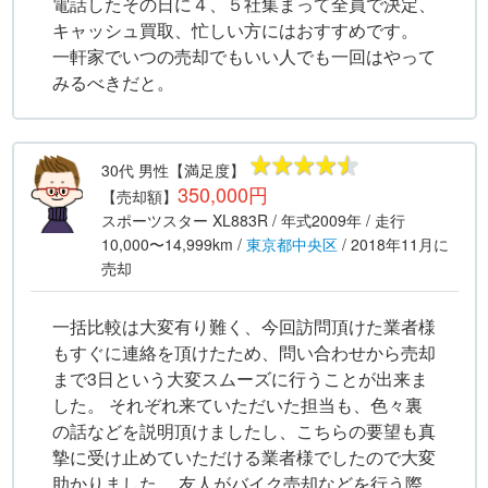
電話したその日に４、５社集まって全員で決定、
キャッシュ買取、忙しい方にはおすすめです。
一軒家でいつの売却でもいい人でも一回はやって
みるべきだと。
30代
男性
【満足度】
350,000円
【売却額】
スポーツスター XL883R
/ 年式
2009年
/ 走行
10,000〜14,999km
/
東京都
中央区
/
2018年11月
に
売却
一括比較は大変有り難く、今回訪問頂けた業者様
もすぐに連絡を頂けたため、問い合わせから売却
まで3日という大変スムーズに行うことが出来ま
した。 それぞれ来ていただいた担当も、色々裏
の話などを説明頂けましたし、こちらの要望も真
摯に受け止めていただける業者様でしたので大変
助かりました。 友人がバイク売却などを行う際