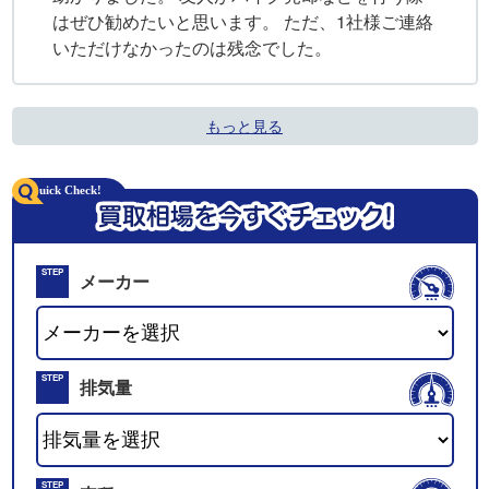
はぜひ勧めたいと思います。 ただ、1社様ご連絡
いただけなかったのは残念でした。
もっと見る
STEP
メーカー
01
STEP
排気量
02
STEP