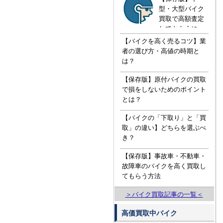
型・大型バイク
買取で高額査定
してもらうに
は！？知ってお
【バイクを高く売るコツ】業
きたい３つの知
者の選び方・高値の時期と
識
は？
【保存版】原付バイクの買取
で損をしないためのポイント
とは？
【バイクの「下取り」と「買
取」の違い】どちらを選ぶべ
き？
【保存版】事故車・不動車・
故障車のバイクを高く買取し
てもらう方法
＞バイク買取記事の一覧＜
高価買取中バイク