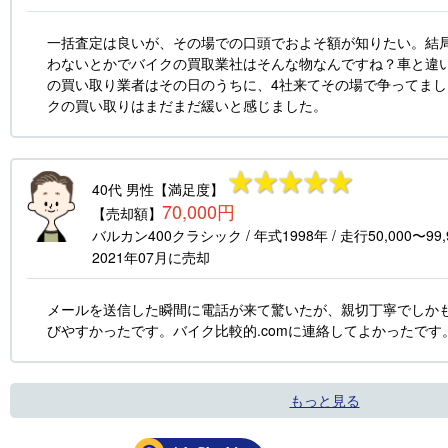
一括査定は良いが、その場での口頭でおよそ額が知りたい。結
わないとかでバイクの買取業社はそんな物なんですね？車と違
の買い取り業者はその日のうちに、4社来てその場で争ってま
クの買い取りはまだまだ緩いと感じました。
40代
男性
【満足度】
70,000円
【売却額】
バルカン400クラシック
/ 年式
1998年
/ 走行
50,000〜99
2021年07月
に売却
メールを送信した瞬間に電話が来て驚いたが、親切丁寧でしか
びやすかったです。バイク比較的.comに連絡してよかったです
もっと見る