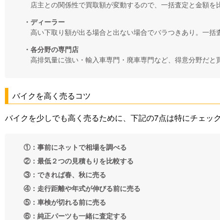
店主との関係性で買取額が変動するので、一括査定と金額を
・ディーラー
高い下取り額が出る場合と出ない場合でバラつきあり。一括
・各分野の専門店
高排気量に強い・輸入車専門・廃車専門など、得意分野だと
バイクを高く売るコツ
バイクを少しでも高く売るために、下記の7点は特にチェッ
①：事前にネットで相場を調べる
②：最低２つの見積もりを比較する
③：できれば春、秋に売る
④：走行距離や年式が伸びる前に売る
⑤：車検が切れる前に売る
⑥：純正パーツも一緒に査定する