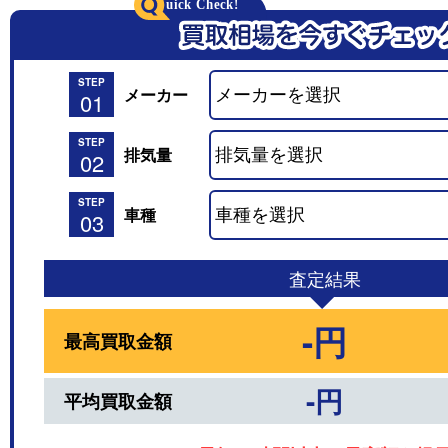
STEP
メーカー
01
STEP
排気量
02
STEP
車種
03
査定結果
-円
最高買取金額
-円
平均買取金額