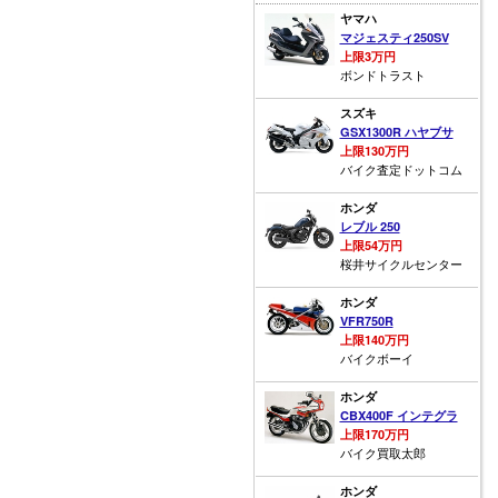
ヤマハ
マジェスティ250SV
上限3万円
ボンドトラスト
スズキ
GSX1300R ハヤブサ
上限130万円
バイク査定ドットコム
ホンダ
レブル 250
上限54万円
桜井サイクルセンター
ホンダ
VFR750R
上限140万円
バイクボーイ
ホンダ
CBX400F インテグラ
上限170万円
バイク買取太郎
ホンダ