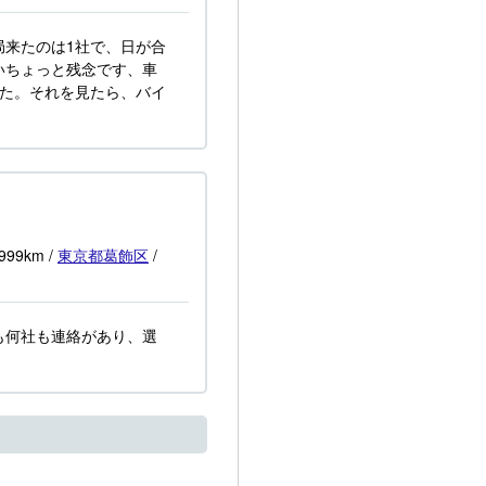
局来たのは1社で、日が合
いちょっと残念です、車
した。それを見たら、バイ
,999km
/
東京都
葛飾区
/
も何社も連絡があり、選
。