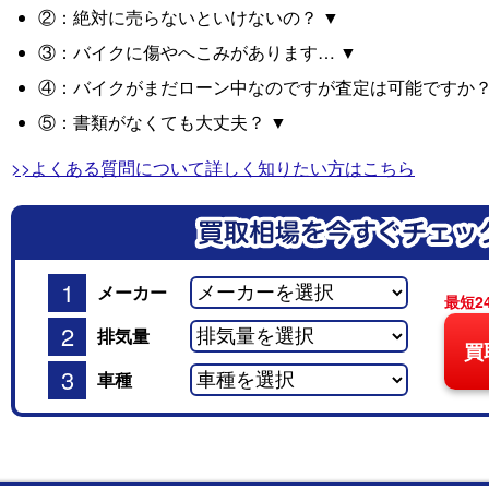
②：絶対に売らないといけないの？ ▼
③：バイクに傷やへこみがあります… ▼
④：バイクがまだローン中なのですが査定は可能ですか？
⑤：書類がなくても大丈夫？ ▼
>>よくある質問について詳しく知りたい方はこちら
1
メーカー
最短2
2
排気量
買
3
車種