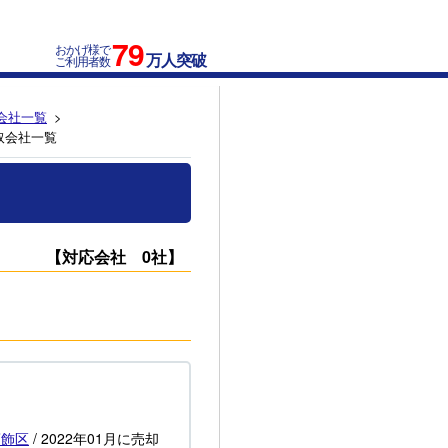
79
おかげ様で
万人突破
ご利用者数
会社一覧
取会社一覧
【対応会社 0社】
葛飾区
/
2022年01月
に売却