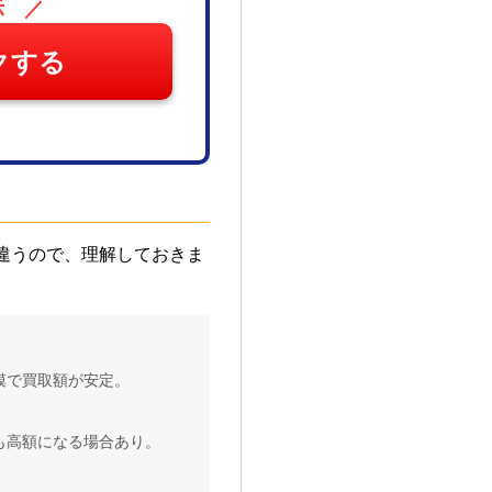
示 ／
クする
違うので、理解しておきま
模で買取額が安定。
も高額になる場合あり。