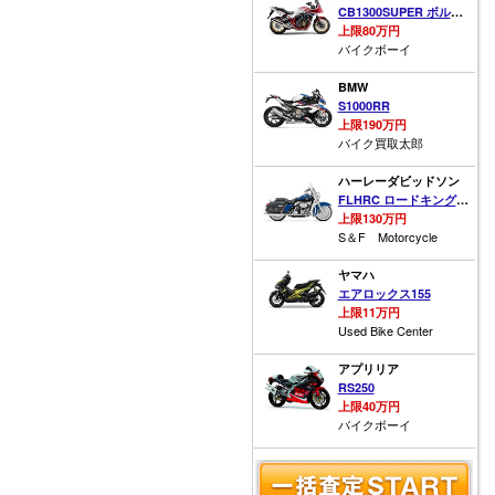
CB1300SUPER ボルドール ABS
上限80万円
バイクボーイ
BMW
S1000RR
上限190万円
バイク買取太郎
ハーレーダビッドソン
FLHRC ロードキング クラシック
上限130万円
S＆F Motorcycle
ヤマハ
エアロックス155
上限11万円
Used Bike Center
アプリリア
RS250
上限40万円
バイクボーイ