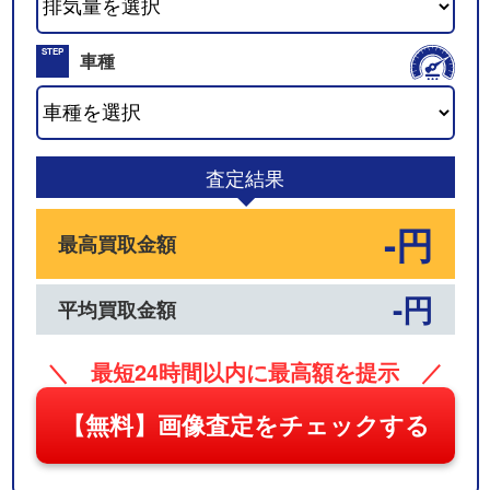
02
STEP
車種
03
査定結果
-円
最高買取金額
-円
平均買取金額
＼ 最短24時間以内に最高額を提示 ／
【無料】画像査定をチェックする