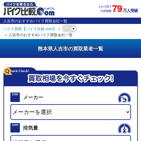
79
おかげ様で
万人突破
ご利用者数
人吉市のおすすめバイク買取会社一覧
バイク買取【バイク比較.com】
. . .
人吉市のおすすめバイク買取会社一覧
熊本県人吉市の買取業者一覧
STEP
メーカー
01
STEP
排気量