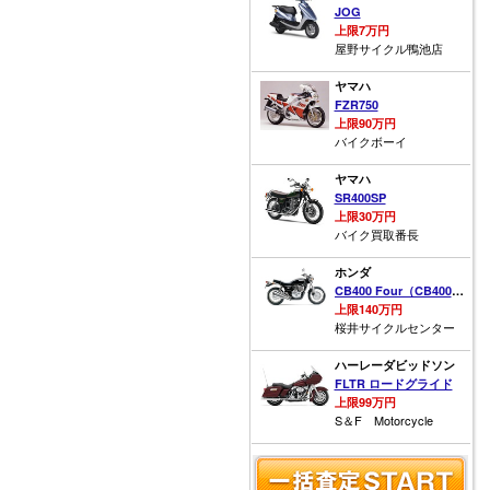
JOG
上限7万円
屋野サイクル鴨池店
ヤマハ
FZR750
上限90万円
バイクボーイ
ヤマハ
SR400SP
上限30万円
バイク買取番長
ホンダ
CB400 Four（CB400フォア）
上限140万円
桜井サイクルセンター
ハーレーダビッドソン
FLTR ロードグライド
上限99万円
S＆F Motorcycle