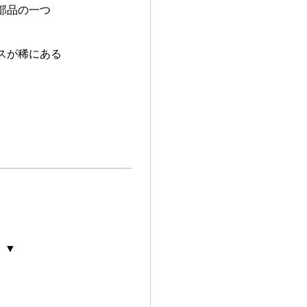
部品の一つ
スが稀にある
 ▼