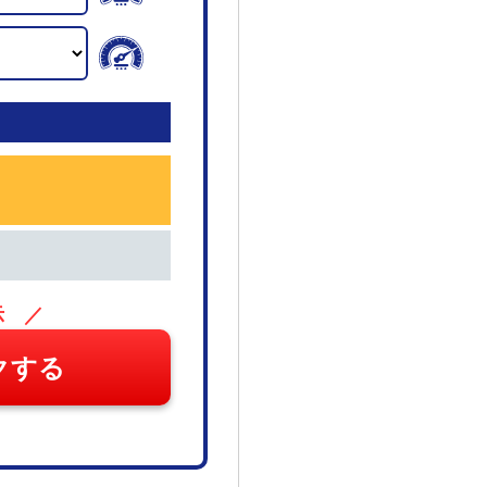
示 ／
クする