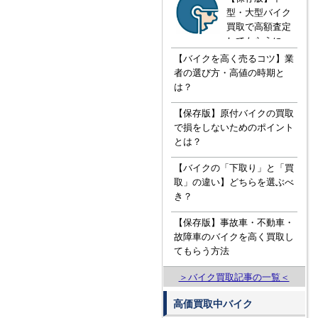
型・大型バイク
買取で高額査定
してもらうに
は！？知ってお
【バイクを高く売るコツ】業
きたい３つの知
者の選び方・高値の時期と
識
は？
【保存版】原付バイクの買取
で損をしないためのポイント
とは？
【バイクの「下取り」と「買
取」の違い】どちらを選ぶべ
き？
【保存版】事故車・不動車・
故障車のバイクを高く買取し
てもらう方法
＞バイク買取記事の一覧＜
高価買取中バイク