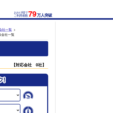
79
おかげ様で
万人突破
ご利用者数
会社一覧
取会社一覧
【対応会社 0社】