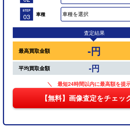
STEP
車種
03
査定結果
-円
最高買取金額
-円
平均買取金額
＼ 最短24時間以内に最高額を提
【無料】画像査定をチェッ