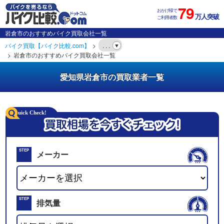
79
おかげ様で
万人突破
ご利用者数
岩倉市のおすすめバイク買取会社一覧
バイク買取【バイク比較.com】
. . .
岩倉市のおすすめバイク買取会社一覧
愛知県岩倉市の買取業者一覧
STEP
メーカー
01
STEP
排気量