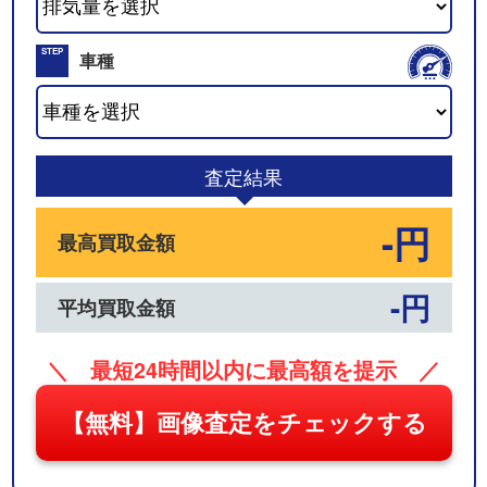
02
STEP
車種
03
査定結果
-円
最高買取金額
-円
平均買取金額
＼ 最短24時間以内に最高額を提示 ／
【無料】画像査定をチェックする