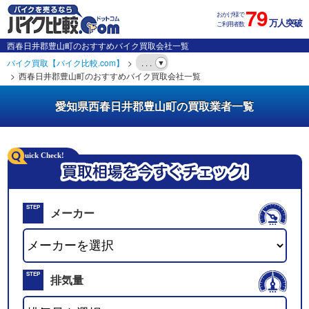
79
おかげ様で
万人突破
ご利用者数
西春日井郡豊山町のおすすめバイク買取会社一覧
バイク買取【バイク比較.com】
. . .
西春日井郡豊山町のおすすめバイク買取会社一覧
愛知県西春日井郡豊山町の買取業者一覧
STEP
メーカー
01
STEP
排気量