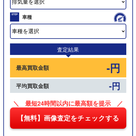
02
STEP
車種
03
査定結果
-円
最高買取金額
-円
平均買取金額
＼ 最短24時間以内に最高額を提示 ／
【無料】画像査定をチェックする