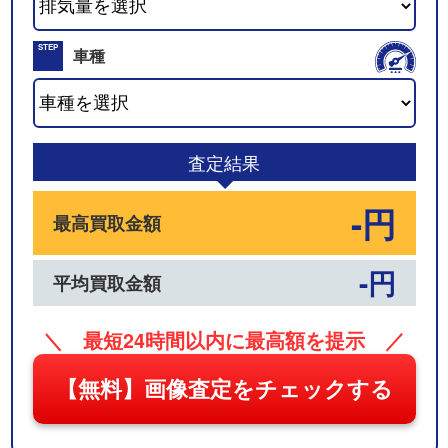
02
STEP
車種
03
査定結果
-円
最高買取金額
-円
平均買取金額
＼ 最短24時間以内に最高額を提示 ／
【無料】画像査定をチェックする