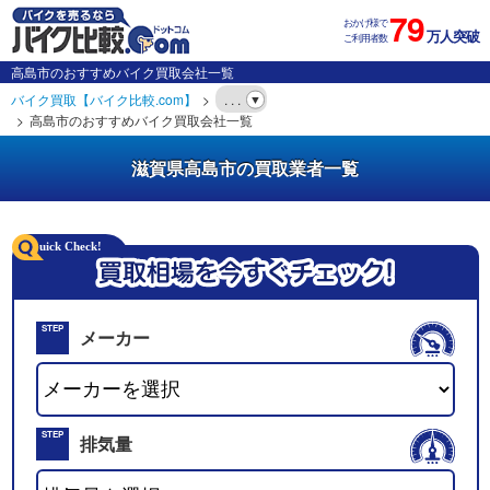
79
おかげ様で
万人突破
ご利用者数
高島市のおすすめバイク買取会社一覧
バイク買取【バイク比較.com】
. . .
高島市のおすすめバイク買取会社一覧
滋賀県高島市の買取業者一覧
STEP
メーカー
01
STEP
排気量