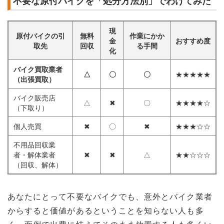
不要な原付バイクを「処分方法別」でわけてみた
現
原付バイクの引
無料
作業にかか
金
おすすめ度
取先
回収
る手間
化
バイク買取業者
△
〇
〇
★★★★★
（出張買取）
バイク販売店
△
✖
〇
★★★★☆
（下取り）
個人売買
✖
〇
✖
★★★☆☆
不用品回収業
者・解体業者
✖
✖
△
★★☆☆☆
（回収、解体）
あなたにとって不要なバイクでも、意外とバイク業者
からすると価値があるということを知らない人も多