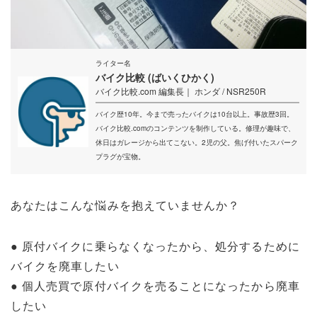
ライター名
バイク比較 (ばいくひかく)
バイク比較.com 編集長｜ ホンダ / NSR250R
バイク歴10年。今まで売ったバイクは10台以上。事故歴3回。
バイク比較.comのコンテンツを制作している。修理が趣味で、
休日はガレージから出てこない。2児の父。焦げ付いたスパーク
プラグが宝物。
あなたはこんな悩みを抱えていませんか？
● 原付バイクに乗らなくなったから、処分するために
バイクを廃車したい
● 個人売買で原付バイクを売ることになったから廃車
したい