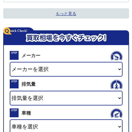
もっと見る
STEP
メーカー
01
STEP
排気量
02
STEP
車種