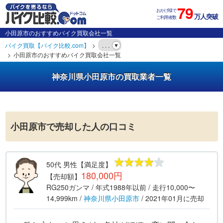
79
おかげ様で
万人突破
ご利用者数
小田原市のおすすめバイク買取会社一覧
バイク買取【バイク比較.com】
. . .
小田原市のおすすめバイク買取会社一覧
神奈川県小田原市の買取業者一覧
小田原市で売却した人の口コミ
50代
男性
【満足度】
180,000円
【売却額】
RG250ガンマ
/ 年式
1988年以前
/ 走行
10,000〜
14,999km
/
神奈川県
小田原市
/
2021年01月
に売却