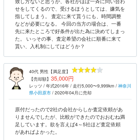
致し方ないと思うが、各社がほぼ一斉に問い合わ
せをしてくるので、受けるほうとしては、嫌気を
指してしまう。 査定に来て貰うにも、時間調整
などが必要になる。 今回の当方の場合は、一番
先に来たところで好条件が出た為に決めてしまっ
た。 いっその事、査定希望の会社に順番に来て
貰い、入札制にしてはどうか？
40代
男性
【満足度】
35,000円
【売却額】
レッツ
/ 年式
2016年
/ 走行
5,000〜9,999km
/
神奈川
県
小田原市
/
2020年04月
に売却
原付だったので2社の会社からしか査定依頼があ
りませんでしたが、比較ができたのでおおむね満
足しています。欲を言えば4～5社ほど査定依頼
があればよかった。