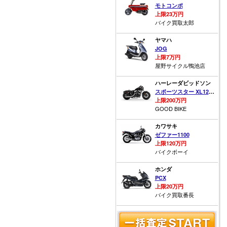
モトコンポ
上限23万円
バイク買取太郎
ヤマハ
JOG
上限7万円
屋野サイクル鴨池店
ハーレーダビッドソン
スポーツスター XL1200X フォーティーエイト
上限200万円
GOOD BIKE
カワサキ
ゼファー1100
上限120万円
バイクボーイ
ホンダ
PCX
上限20万円
バイク買取番長