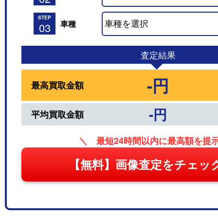
STEP
車種
03
査定結果
-円
最高買取金額
-円
平均買取金額
＼ 最短24時間以内に最高額を提
【無料】画像査定をチェッ