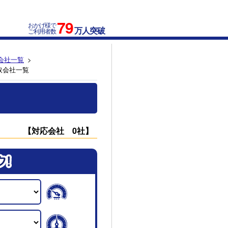
79
おかげ様で
万人突破
ご利用者数
会社一覧
取会社一覧
【対応会社 0社】