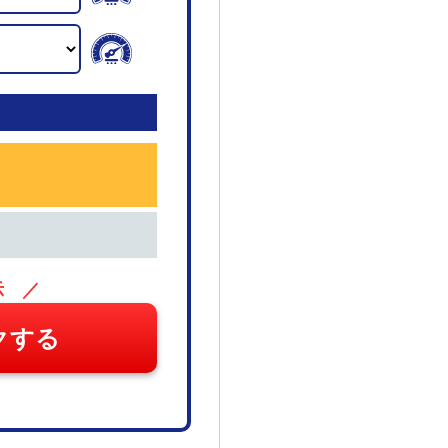
示 ／
クする