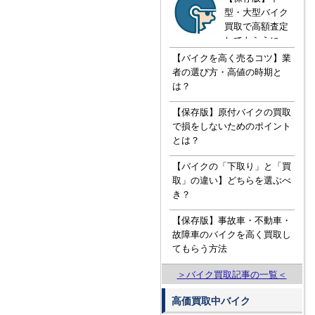
型・大型バイク
買取で高額査定
してもらうに
は！？知ってお
【バイクを高く売るコツ】業
きたい３つの知
者の選び方・高値の時期と
識
は？
【保存版】原付バイクの買取
で損をしないためのポイント
とは？
【バイクの「下取り」と「買
取」の違い】どちらを選ぶべ
き？
【保存版】事故車・不動車・
故障車のバイクを高く買取し
てもらう方法
＞バイク買取記事の一覧＜
高価買取中バイク