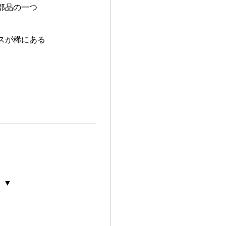
部品の一つ
スが稀にある
 ▼