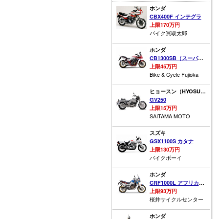
ホンダ
CBX400F インテグラ
上限170万円
バイク買取太郎
ホンダ
CB1300SB（スーパーボルドール）
上限45万円
Bike & Cycle Fujioka
ヒョースン（HYOSUNG）
GV250
上限15万円
SAITAMA MOTO
スズキ
GSX1100S カタナ
上限130万円
バイクボーイ
ホンダ
CRF1000L アフリカツイン
上限93万円
桜井サイクルセンター
ホンダ